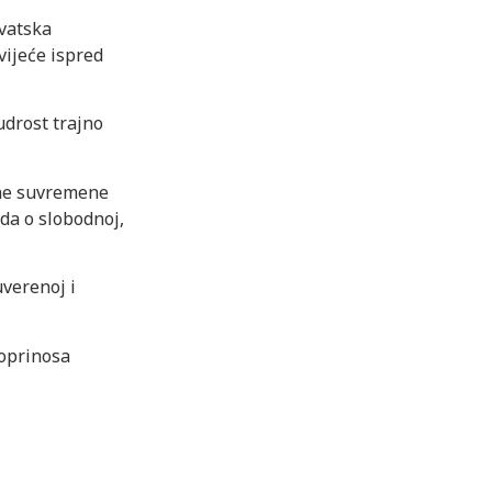
vatska
vijeće ispred
udrost trajno
ine suvremene
da o slobodnoj,
verenoj i
oprinosa