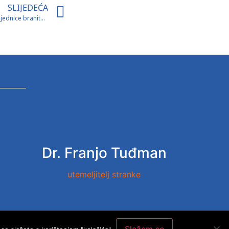
SLIJEDEĆA
Ivan Šlabek izabran za predsjednika Zajednice branitelja HDZ-a „Gojko Šušak“ BPŽ
Dr. Franjo Tuđman
utemeljitelj stranke
zbori