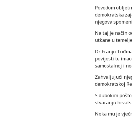
Povodom obljetni
demokratska zaje
njegova spomeni
Na taj je način o
utkane u temelj
Dr. Franjo Tuđm
povijesti te ima
samostalnoj i ne
Zahvaljujući nje
demokratskoj Rep
S dubokim pošto
stvaranju hrvats
Neka mu je vječn