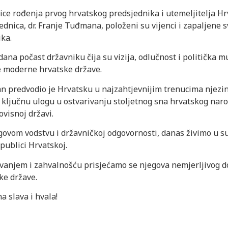
ce rođenja prvog hrvatskog predsjednika i utemeljitelja Hr
dnica, dr. Franje Tuđmana, položeni su vijenci i zapaljene s
ka.
dana počast državniku čija su vizija, odlučnost i politička m
e moderne hrvatske države.
an predvodio je Hrvatsku u najzahtjevnijim trenucima njez
o ključnu ulogu u ostvarivanju stoljetnog sna hrvatskog naro
ovisnoj državi.
govom vodstvu i državničkoj odgovornosti, danas živimo u su
ublici Hrvatskoj.
vanjem i zahvalnošću prisjećamo se njegova nemjerljivog d
ke države.
a slava i hvala!