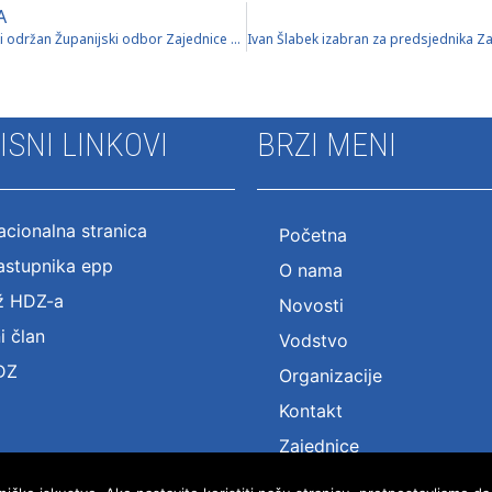
A
U Novoj Gradiški održan Županijski odbor Zajednice žena HDZ-a „Katarina Zrinski“
ISNI LINKOVI
BRZI MENI
cionalna stranica
Početna
astupnika epp
O nama
ž HDZ-a
Novosti
i član
Vodstvo
DZ
Organizacije
Kontakt
Zajednice
Lokalni unutarstranački i