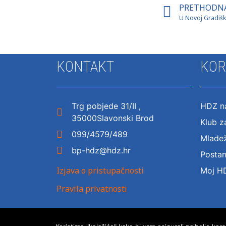
PRETHODN
KONTAKT
KOR
Trg pobjede 31/II ,
HDZ na
35000Slavonski Brod
Klub z
099/4579/489
Mlade
bp-hdz@hdz.hr
Postan
Izjava o pristupačnosti
Moj H
Pravila privatnosti